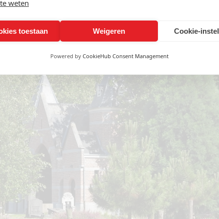
te weten
de documentatie. Zo zorgen we ervoor dat je maximaal profiteert van be
okies toestaan
Weigeren
Cookie-inste
Powered by
CookieHub Consent Management