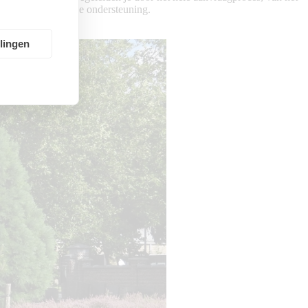
schikbare financiële ondersteuning.
llingen