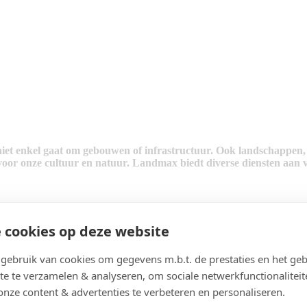
 niet enkel gaat om gebouwen of infrastructuur. Ook landschappe
voor onze cultuur en natuur. Landmax biedt diverse diensten aan 
en gebiedsgerichte visie uit die rekening houdt met alle erfgoedvorme
 cookies op deze website
isie
in zodat we u steeds een totaaladvies kunnen bezorgen. De visie wo
ld te komen.
ebruik van cookies om gegevens m.b.t. de prestaties en het geb
te te verzamelen & analyseren, om sociale netwerkfunctionaliteit
onze content & advertenties te verbeteren en personaliseren.
un te krijgen voor het behoud en beheer van jouw landschappelijk erfgo