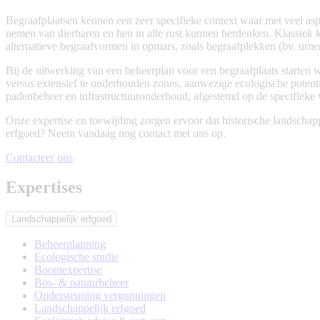
Begraafplaatsen kennen een zeer specifieke context waar met veel as
nemen van dierbaren en hen in alle rust kunnen herdenken. Klassiek k
alternatieve begraafvormen in opmars, zoals begraafplekken (bv. urn
Bij de uitwerking van een beheerplan voor een begraafplaats starten w
versus extensief te onderhouden zones, aanwezige ecologische potent
padenbeheer en infrastructuuronderhoud, afgestemd op de specifieke 
Onze expertise en toewijding zorgen ervoor dat historische landsch
erfgoed? Neem vandaag nog contact met ons op.
Contacteer ons
Expertises
Landschappelijk erfgoed
Beheerplanning
Ecologische studie
Boomexpertise
Bos- & natuurbeheer
Ondersteuning vergunningen
Landschappelijk erfgoed