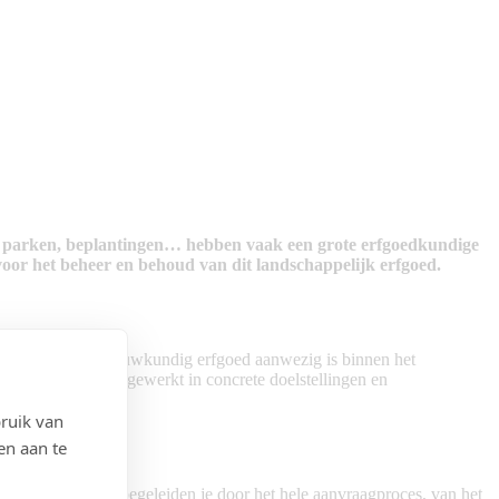
n, parken, beplantingen… hebben vaak een grote erfgoedkundige
voor het beheer en behoud van dit landschappelijk erfgoed.
n. Indien er ook bouwkundig erfgoed aanwezig is binnen het
rdt vervolgens uitgewerkt in concrete doelstellingen en
ruik van
en aan te
ed. Onze experts begeleiden je door het hele aanvraagproces, van het