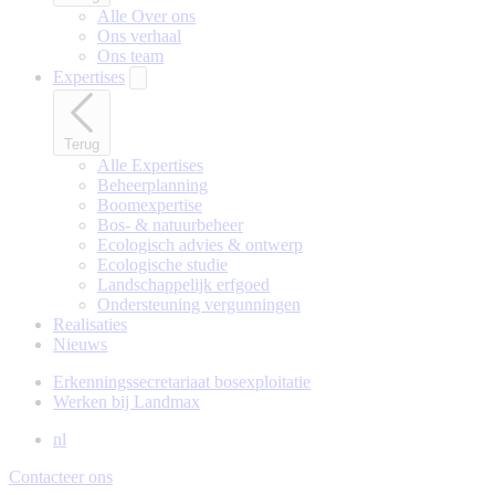
Alle Over ons
Ons verhaal
Ons team
Expertises
Terug
Alle Expertises
Beheerplanning
Boomexpertise
Bos- & natuurbeheer
Ecologisch advies & ontwerp
Ecologische studie
Landschappelijk erfgoed
Ondersteuning vergunningen
Realisaties
Nieuws
Erkenningssecretariaat bosexploitatie
Werken bij Landmax
nl
Contacteer ons