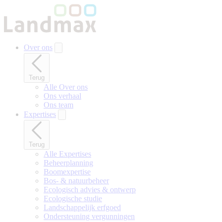
Naar
hoofdinhoud
gaan
Over ons
Terug
Alle Over ons
Ons verhaal
Ons team
Expertises
Terug
Alle Expertises
Beheerplanning
Boomexpertise
Bos- & natuurbeheer
Ecologisch advies & ontwerp
Ecologische studie
Landschappelijk erfgoed
Ondersteuning vergunningen