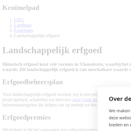
Kruimelpad
UEG
Landmax
Expertises
Landschappelijk erfgoed
Landschappelijk erfgoed
Historisch erfgoed kent vele vormen in Vlaanderen, waarbij het
waarde. Dit landschappelijk erfgoed is van onschatbare waarde 
Erfgoedbeheersplan
Voor landschappelijk erfgoed werken wij in een erfgoedbeheersplan e
Over de
projectgebied, schakelen we hiervoor
onze vaste partner Erfgoed & V
beheermaatregelen die helpen om op termijn tot het gewenste eindbee
We maken g
Erfgoedpremies
deze websi
bieden en 
Wij helpen je bij het aanvragen van erfgoedpremies om financiële ste