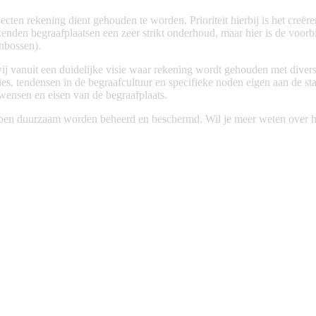
pecten rekening dient gehouden te worden. Prioriteit hierbij is het c
enden begraafplaatsen een zeer strikt onderhoud, maar hier is de voorbi
enbossen).
ij vanuit een duidelijke visie waar rekening wordt gehouden met diverse
ies, tendensen in de begraafcultuur en specifieke noden eigen aan de
wensen en eisen van de begraafplaats.
appen duurzaam worden beheerd en beschermd. Wil je meer weten over 