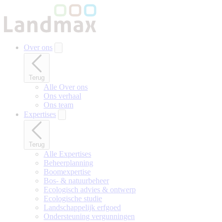
Naar
hoofdinhoud
gaan
Over ons
Terug
Alle Over ons
Ons verhaal
Ons team
Expertises
Terug
Alle Expertises
Beheerplanning
Boomexpertise
Bos- & natuurbeheer
Ecologisch advies & ontwerp
Ecologische studie
Landschappelijk erfgoed
Ondersteuning vergunningen