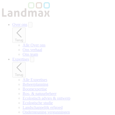
Naar
hoofdinhoud
gaan
Over ons
Terug
Alle Over ons
Ons verhaal
Ons team
Expertises
Terug
Alle Expertises
Beheerplanning
Boomexpertise
Bos- & natuurbeheer
Ecologisch advies & ontwerp
Ecologische studie
Landschappelijk erfgoed
Ondersteuning vergunningen