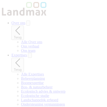
Naar
hoofdinhoud
gaan
Over ons
Terug
Alle Over ons
Ons verhaal
Ons team
Expertises
Terug
Alle Expertises
Beheerplanning
Boomexpertise
Bos- & natuurbeheer
Ecologisch advies & ontwerp
Ecologische studie
Landschappelijk erfgoed
Ondersteuning vergunningen